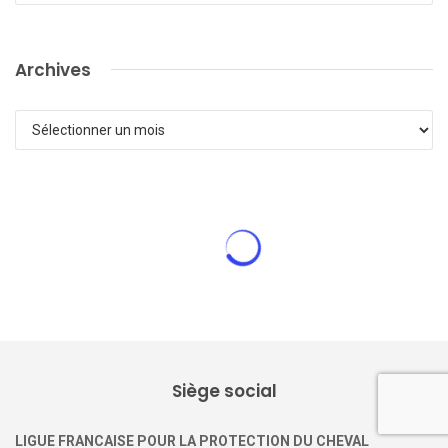
Archives
Archives
ACTUALITÉ DE LA LFPC
Bien-être des chevaux : 43 ans de
publications scientifiques…
et après ?
7 décembre 2023
0