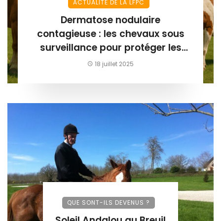
ACTUALITÉ DE LA LFPC
Dermatose nodulaire
contagieuse : les chevaux sous
surveillance pour protéger les
élevages bovins
18 juillet 2025
QUE SONT-ILS DEVENUS ?
Soleil Andalou au Breuil