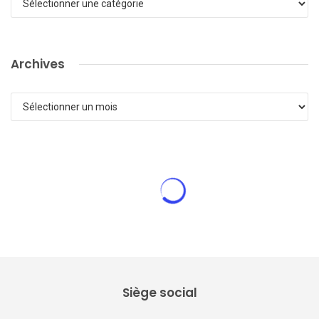
Archives
Archives
ACTUALITÉ DE LA LFPC
Une Nouvelle vie pour Melchior :
Association partenaire de la LFPC
Une Nouvelle vie pour Melchior
28 mai 2023
0