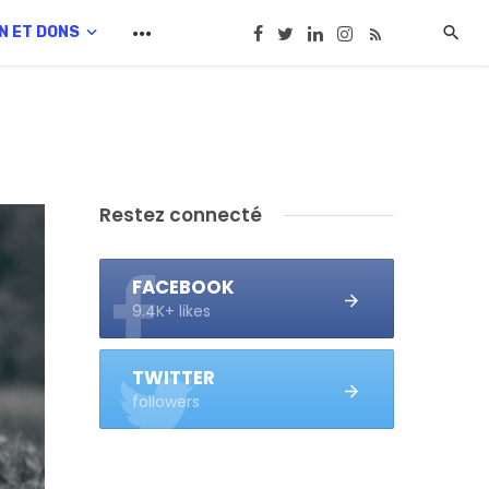
N ET DONS
Restez connecté
FACEBOOK
9.4K+ likes
TWITTER
followers