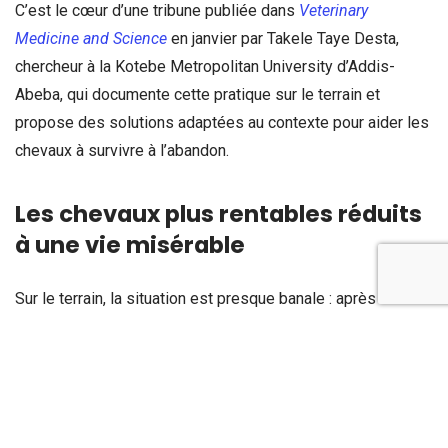
C’est le cœur d’une tribune publiée dans
Veterinary
Medicine and Science
en janvier par Takele Taye Desta,
chercheur à la Kotebe Metropolitan University d’Addis-
Abeba, qui documente cette pratique sur le terrain et
propose des solutions adaptées au contexte pour aider les
chevaux à survivre à l’abandon.
Les chevaux plus rentables réduits
à une vie misérable
Sur le terrain, la situation est presque banale : après des
années de loyaux services et malgré leur utilité pour le
transport rural ou urbain, des chevaux de travail sont
abandonnés à cause de leur âge, d’une maladie, d’un
accident ou d’une perte d’état corporel. Ces chevaux
deviennent alors errants et sont exposés à une multitude