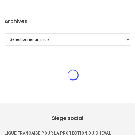
Archives
Archives
ACTUALITÉ DE LA LFPC
Ce que révèle l’imagerie sur les
bénéfices pour le poulain d’une
présence maternelle prolongée
au-delà du sevrage
17 février 2026
0