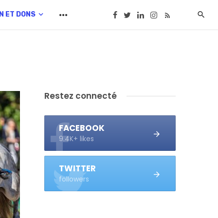
N ET DONS
Restez connecté
FACEBOOK
9.4K+ likes
TWITTER
followers