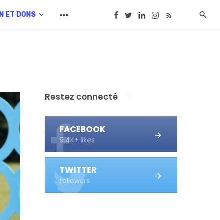
N ET DONS
Restez connecté
FACEBOOK
9.4K+ likes
TWITTER
followers