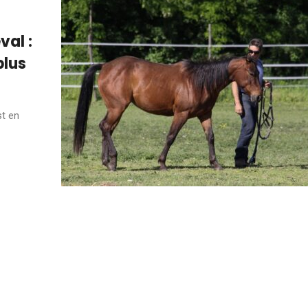
val :
plus
st en