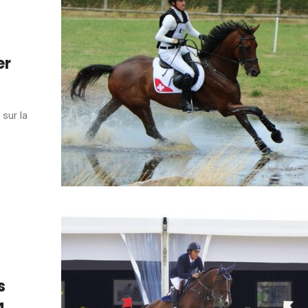
er
 sur la
s