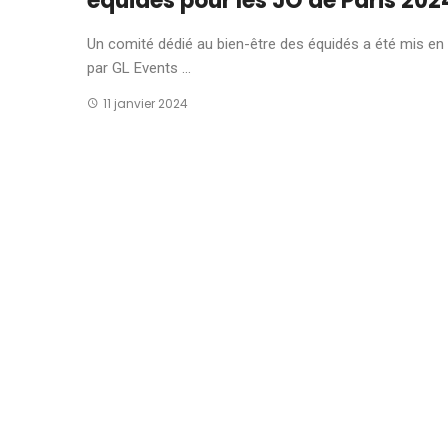
équidés pour les JO de Paris 202
Un comité dédié au bien-être des équidés a été mis en
par GL Events ...
11 janvier 2024