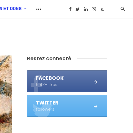
N ET DONS
Restez connecté
FACEBOOK
9.4K+ likes
TWITTER
followers