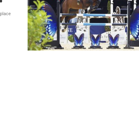
4
 place