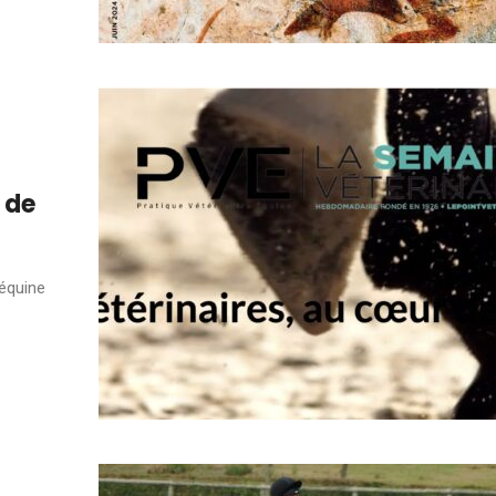
 de
 équine