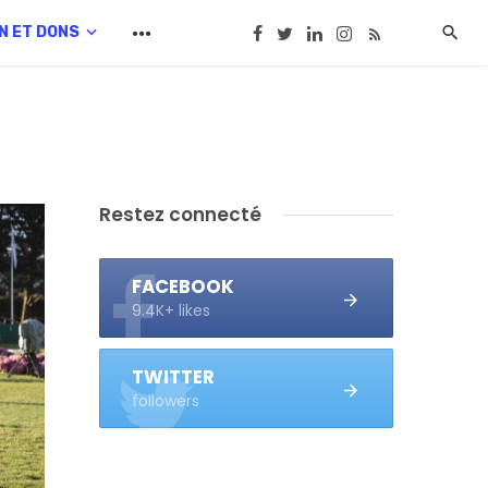
N ET DONS
Restez connecté
FACEBOOK
9.4K+ likes
TWITTER
followers