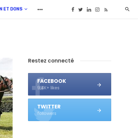
N ET DONS
Restez connecté
FACEBOOK
9.4K+ likes
TWITTER
followers