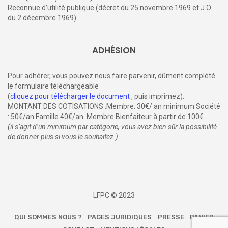
réagirait à l’anxiété de celui qui l’approche comme à un
signal invisible.
Une étude invite à changer de
regard
Non, estiment ses auteurs, les chevaux ne détectent pas
directement le stress humain. Ils répondent avant tout à ce
qu’ils voient : une posture, un geste, une tension corporelle.
L’étude, conduite en Roumanie
par une équipe
internationale, se présente comme un travail pilote. Trente-
trois interactions homme-cheval ont été observées dans
des conditions contrôlées. Les chercheurs ont mesuré d’un
côté l’état émotionnel des humains à l’aide d’un