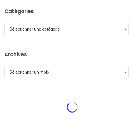
Catégories
Catégories
Archives
Archives
ACTUALITÉ DE LA LFPC
Chevaux hébergés en groupe :
quand l’enrichissement du
paddock devient une question de