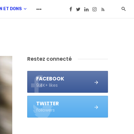
N ET DONS
Restez connecté
FACEBOOK
9.4K+ likes
TWITTER
followers