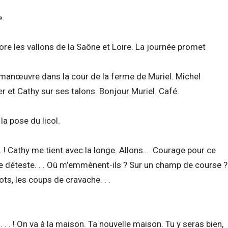
».
e les vallons de la Saône et Loire. La journée promet
 manœuvre dans la cour de la ferme de Muriel. Michel
er et Cathy sur ses talons. Bonjour Muriel. Café.
 la pose du licol.
t… ! Cathy me tient avec la longe. Allons… Courage pour ce
 . Je déteste. . . Où m’emmènent-ils ? Sur un champ de course ?
ts, les coups de cravache. . .
. . . ! On va à la maison. Ta nouvelle maison. Tu y seras bien,