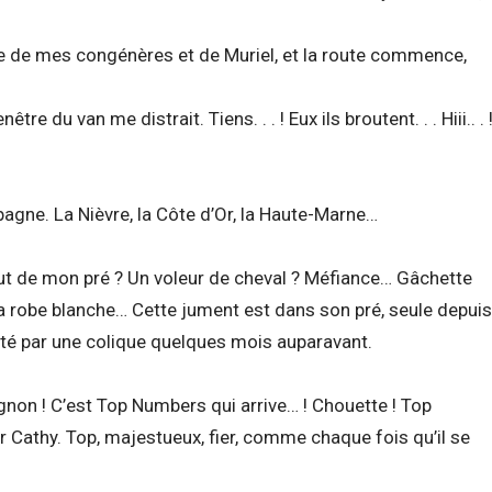
e de mes congénères et de Muriel, et la route commence,
tre du van me distrait. Tiens. . . ! Eux ils broutent. . . Hiii.. . 
pagne. La Nièvre, la Côte d’Or, la Haute-Marne…
bout de mon pré ? Un voleur de cheval ? Méfiance… Gâchette
 sa robe blanche… Cette jument est dans son pré, seule depuis
orté par une colique quelques mois auparavant.
non ! C’est Top Numbers qui arrive… ! Chouette ! Top
Cathy. Top, majestueux, fier, comme chaque fois qu’il se