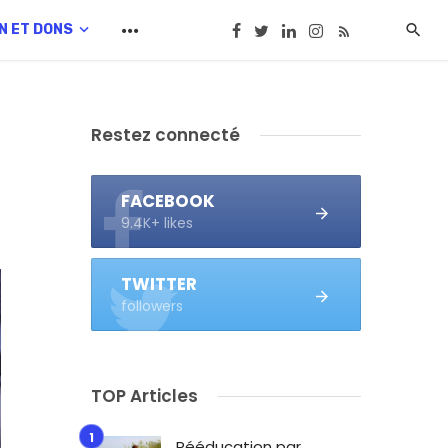
N ET DONS
Restez connecté
FACEBOOK
9.4K+ likes
TWITTER
followers
TOP Articles
Rééducation par