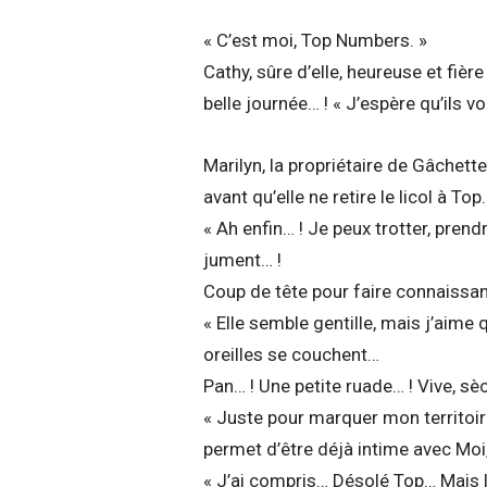
« C’est moi, Top Numbers. »
Cathy, sûre d’elle, heureuse et fiè
belle journée… ! « J’espère qu’ils v
Marilyn, la propriétaire de Gâchette
avant qu’elle ne retire le licol à Top.
« Ah enfin… ! Je peux trotter, pre
jument… !
Coup de tête pour faire connaissa
« Elle semble gentille, mais j’aime
oreilles se couchent…
Pan… ! Une petite ruade… ! Vive, sè
« Juste pour marquer mon territoir
permet d’être déjà intime avec Moi,
« J’ai compris… Désolé Top… Mais l