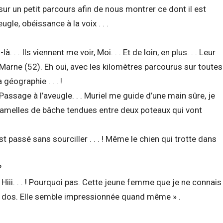
ur un petit parcours afin de nous montrer ce dont il est
gle, obéissance à la voix . . .
. . . Ils viennent me voir, Moi. . . Et de loin, en plus. . . Leur
Marne (52). Eh oui, avec les kilomètres parcourus sur toutes
géographie . . . !
assage à l’aveugle. . . Muriel me guide d’une main sûre, je
 lamelles de bâche tendues entre deux poteaux qui vont
 est passé sans sourciller . . . ! Même le chien qui trotte dans
?
. . Hiii. . . ! Pourquoi pas. Cette jeune femme que je ne connais
 dos. Elle semble impressionnée quand même » .