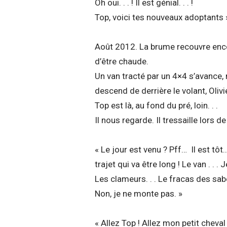
Oh oui. . . ! Il est génial. . . !
Top, voici tes nouveaux adoptants 
Août 2012. La brume recouvre encor
d’être chaude.
Un van tracté par un 4×4 s’avance,
descend de derrière le volant, Olivi
Top est là, au fond du pré, loin. . .
Il nous regarde. Il tressaille lors de
« Le jour est venu ? Pff… Il est tô
trajet qui va être long ! Le van . .
Les clameurs. . . Le fracas des sabo
Non, je ne monte pas. »
« Allez Top ! Allez mon petit cheval 